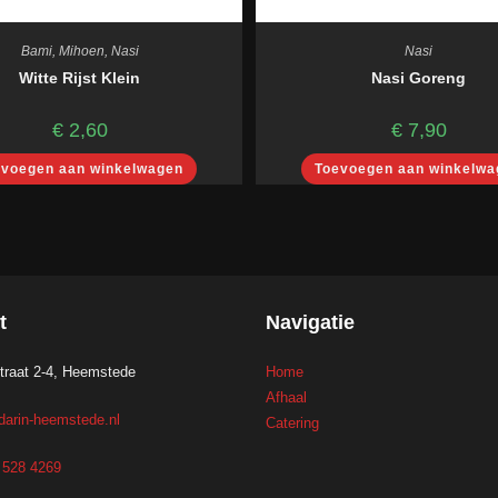
Bami
,
Mihoen
,
Nasi
Nasi
Witte Rijst Klein
Nasi Goreng
€
2,60
€
7,90
evoegen aan winkelwagen
Toevoegen aan winkelwa
t
Navigatie
traat 2-4, Heemstede
Home
Afhaal
arin-heemstede.nl
Catering
3 528 4269