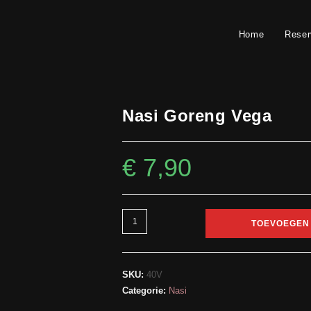
Home
Reser
Nasi Goreng Vega
€
7,90
Nasi
TOEVOEGEN
Goreng
Vega
aantal
SKU:
40V
Categorie:
Nasi